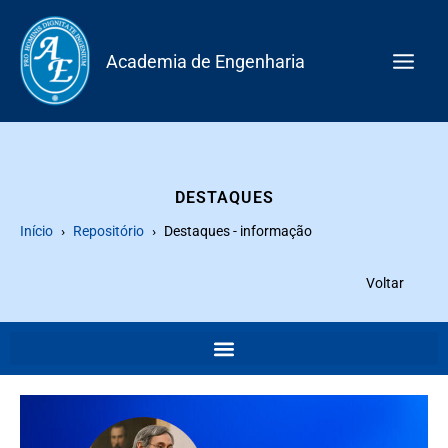
Skip
to
Academia de Engenharia
content
DESTAQUES
Início
Repositório
Destaques - informação
Voltar
Página
Página
Página
Página