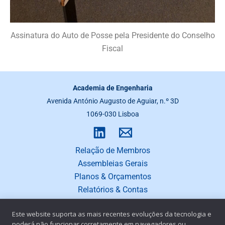
Assinatura do Auto de Posse pela Presidente do Conselho
Fiscal
Academia de Engenharia
Avenida António Augusto de Aguiar, n.º 3D
1069-030 Lisboa
Relação de Membros
Assembleias Gerais
Planos & Orçamentos
Relatórios & Contas
Este website suporta as mais recentes evoluções da tecnologia e
poderá não funcionar corretamente em navegadores ou
This site is protected by reCAPTCHA and the
Google Privacy Policy
and
Terms of