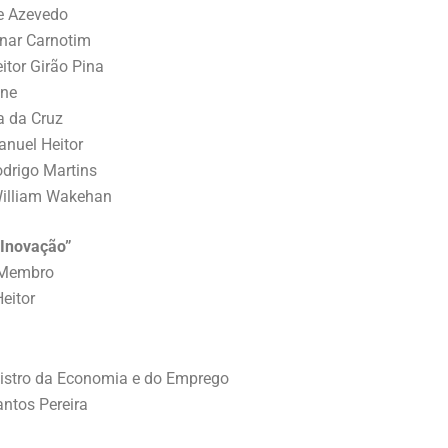
e Azevedo
inar Carnotim
itor Girão Pina
one
a da Cruz
anuel Heitor
odrigo Martins
William Wakehan
 Inovação”
 Membro
eitor
nistro da Economia e do Emprego
antos Pereira