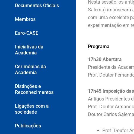
Nesta sessão, os anti
Documentos Oficiais
Salema) impuseram as
com uma excelente pal
Membros
experimentação em red
Euro-CASE
Programa
Iniciativas da
Academia
17h30 Abertura
Cerimónias da
Presidente da Academ
Academia
Prof. Doutor Fernand
Distinções e
17h45 Imposição das
Reconhecimentos
Antigos Presidentes 
Ligações com a
Prof. Doutor Armando 
sociedade
Doutor Carlos Salem
Publicações
Prof. Doutor A