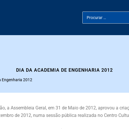
Search
for:
DIA DA ACADEMIA DE ENGENHARIA 2012
 Engenharia 2012
ão, a Assembleia Geral, em 31 de Maio de 2012, aprovou a cria
zembro de 2012, numa sessão pública realizada no Centro Cultu