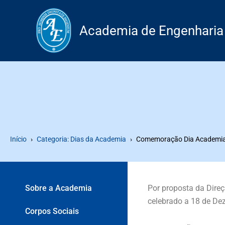
Skip
to
Academia de Engenharia
content
Início
Categoria: Dias da Academia
Comemoração Dia Academia
Sobre a Academia
Por proposta da Direç
celebrado a 18 de De
Corpos Sociais